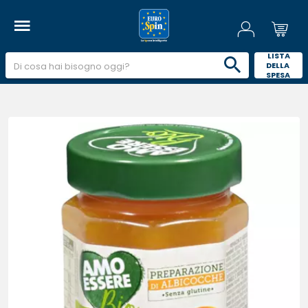
 LISTA 
DELLA 
SPESA 