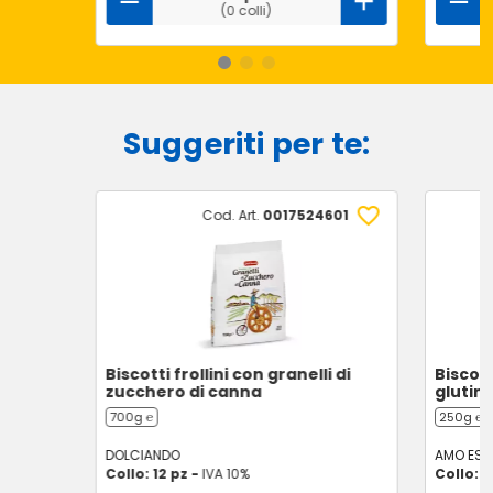
(0 colli)
Suggeriti per te:
Cod. Art.
0017524601
Biscotti frollini con granelli di
Biscott
zucchero di canna
glutin
700g ℮
250g ℮
DOLCIANDO
AMO ESS
Collo: 12 pz -
IVA 10%
Collo: 8