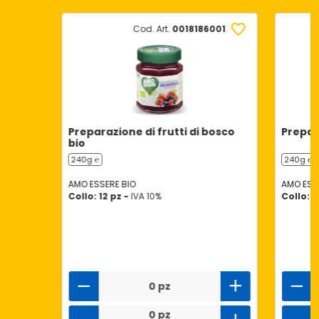
Cod. Art.
0018186001
Preparazione di frutti di bosco
Prepara
bio
240g ℮
240g ℮
AMO ESSERE BIO
AMO ESS
Collo: 12 pz -
IVA 10%
Collo: 1
0 pz
0 pz