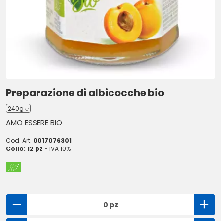
Preparazione di albicocche bio
240g ℮
AMO ESSERE BIO
Cod. Art.
0017076301
Collo: 12 pz -
IVA 10%
0 pz