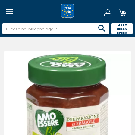
 LISTA 
DELLA 
SPESA 