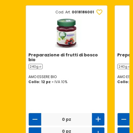
Cod. Art.
0018186001
Preparazione di frutti di bosco
Prepar
bio
240g ℮
240g ℮
AMO ESSERE BIO
AMO ESS
Collo: 12 pz -
IVA 10%
Collo: 1
0 pz
0 pz