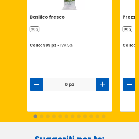
Basilico fresco
Prezzem
30g
80g
Collo: 999 pz -
IVA 5%
Collo: 1
0 pz