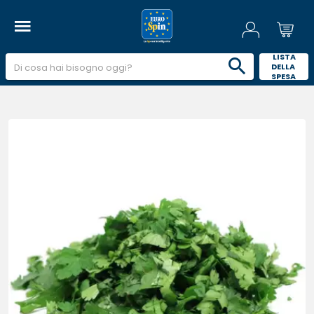
 LISTA 
DELLA 
SPESA 