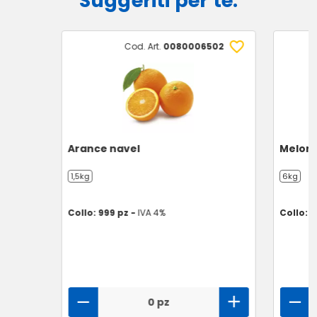
Suggeriti per te:
Cod. Art.
0080006502
Arance navel
Meloni 
1,5kg
6kg
Collo: 999 pz -
IVA 4%
Collo: 1
0 pz