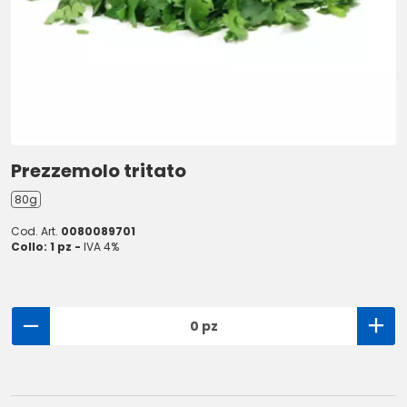
Prezzemolo tritato
80g
Cod. Art.
0080089701
Collo: 1 pz -
IVA 4%
0 pz