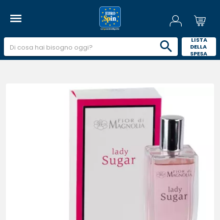
 LISTA 
DELLA 
SPESA 