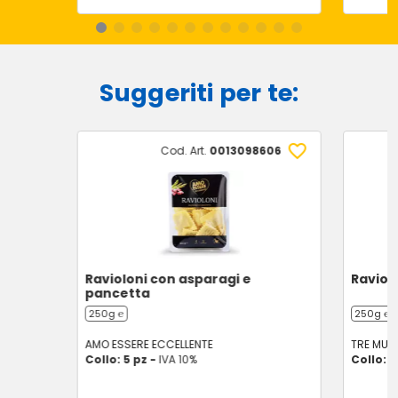
Suggeriti per te:
Cod. Art.
0013098606
Ravioloni con asparagi e
Ravioli
pancetta
250g ℮
250g ℮
AMO ESSERE ECCELLENTE
TRE MULI
Collo: 5 pz -
IVA 10%
Collo: 8