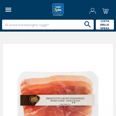
 LISTA 
DELLA 
SPESA 