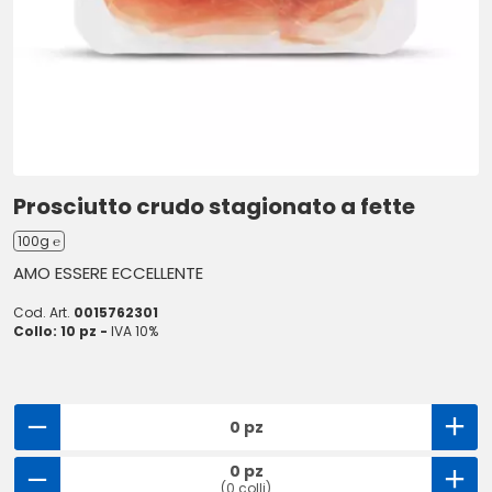
Prosciutto crudo stagionato a fette
100g ℮
AMO ESSERE ECCELLENTE
Cod. Art.
0015762301
Collo: 10 pz -
IVA 10%
0 pz
0 pz
(0 colli)