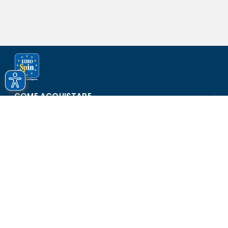
COME ACQUISTARE
ASSISTENZA E SICUREZZA
SCOPRI EUROSPIN
CONTATTI
Eurospin Italia S.p.A. in collaborazione con le altre società del
gruppo - Via Campalto 3/d - 37036 San Martino Buon Albergo