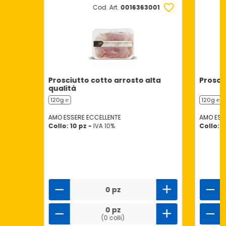
Cod. Art.
0016363001
Prosciutto cotto arrosto alta
Prosciu
qualità
120g ℮
120g ℮
AMO ESSERE ECCELLENTE
AMO ESS
Collo: 10 pz -
IVA 10%
Collo: 1
0 pz
0 pz
(0 colli)