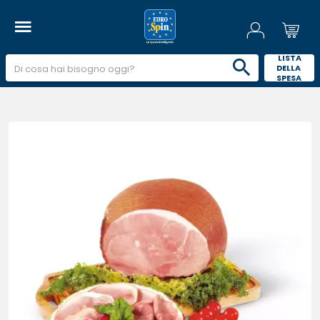
 LISTA 
DELLA 
SPESA 