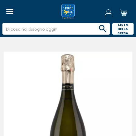
 LISTA 
DELLA 
SPESA 