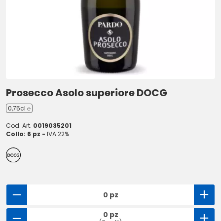
Prosecco Asolo superiore DOCG
0,75cl ℮
Cod. Art.
0019035201
Collo: 6 pz -
IVA 22%
0 pz
0 pz