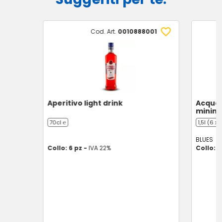
Cod. Art.
0010888001
Aperitivo light drink
Acqua 
minima
70cl ℮
1,5l (6 x 1
BLUES
Collo: 6 pz -
IVA 22%
Collo: 6