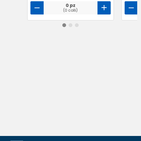
0 pz
(0 colli)