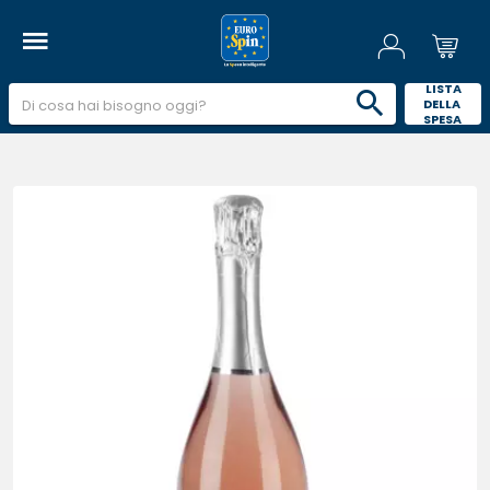
 LISTA 
DELLA 
SPESA 