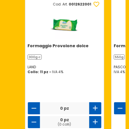
Cod. Art.
0012622001
Formaggio Provolone dolce
Formag
300g ℮
550g
LAND
PASCOLI 
Collo: 11 pz -
IVA 4%
IVA 4%
0 pz
0 pz
(0 colli)