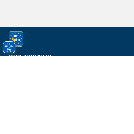
COME ACQUISTARE
ASSISTENZA E SICUREZZA
SCOPRI EUROSPIN
CONTATTI
Eurospin Italia S.p.A. in collaborazione con le altre società del
gruppo - Via Campalto 3/d - 37036 San Martino Buon Albergo