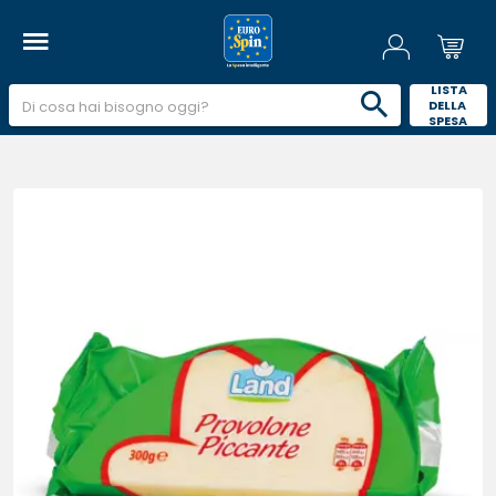
 LISTA 
DELLA 
SPESA 