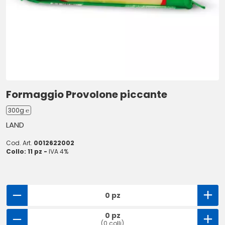
Formaggio Provolone piccante
300g ℮
LAND
Cod. Art.
0012622002
Collo: 11 pz -
IVA 4%
0 pz
0 pz
(0 colli)