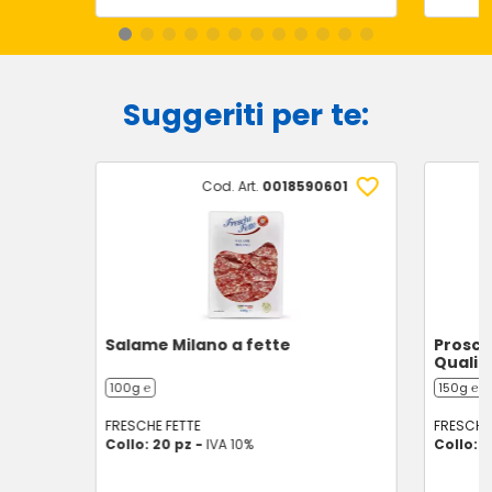
Suggeriti per te:
Cod. Art.
0018590601
Salame Milano a fette
Prosciu
Qualit
100g ℮
150g ℮
FRESCHE FETTE
FRESCHE 
Collo: 20 pz -
IVA 10%
Collo: 2