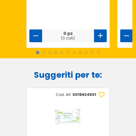
0 pz
(0 colli)
Suggeriti per te:
Cod. Art.
0016924501