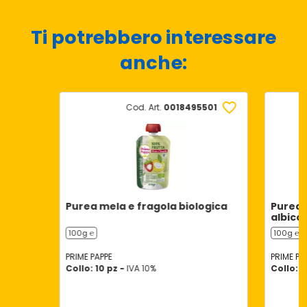
Ti potrebbero interessare
anche:
Cod. Art.
0018495501
Purea mela e fragola biologica
Purea 
albico
100g ℮
100g ℮
PRIME PAPPE
PRIME PA
Collo: 10 pz -
IVA 10%
Collo: 1