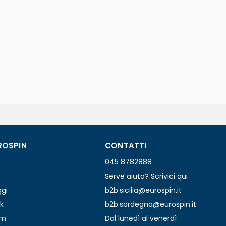
ROSPIN
CONTATTI
045 8782888
Serve aiuto? Scrivici qui
ggi
b2b.sicilia@eurospin.it
k
b2b.sardegna@eurospin.it
am
Dal lunedì al venerdì