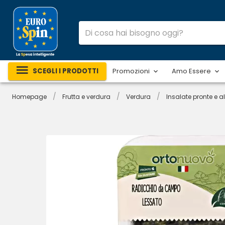
SCEGLI I PRODOTTI
Promozioni
Amo Essere
/
/
/
Homepage
Frutta e verdura
Verdura
Insalate pronte e al