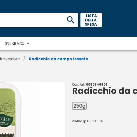
 LISTA 
DELLA 
SPESA 
Stili di Vita
/
tre verdure
Radicchio da campo lessato
Cod. Art.
0080546801
Radicchio da 
250g
Collo: 1 pz -
IVA 10%