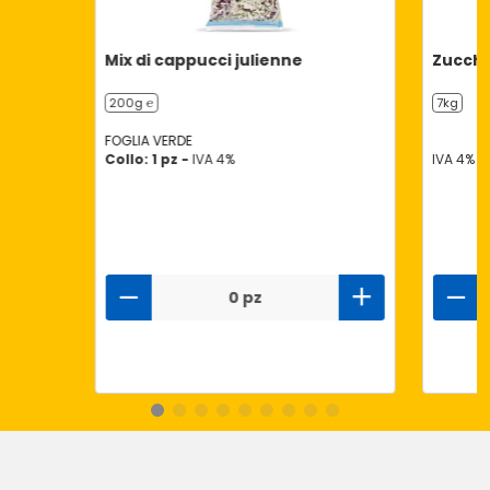
Mix di cappucci julienne
Zucchi
200g ℮
7kg
FOGLIA VERDE
Collo: 1 pz -
IVA 4%
IVA 4%
0 pz