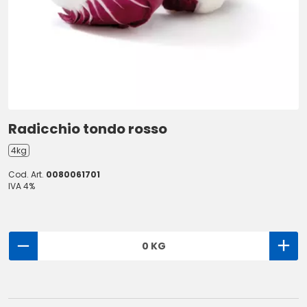
Radicchio tondo rosso
4kg
Cod. Art.
0080061701
IVA 4%
0 KG