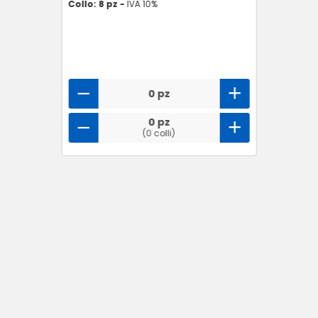
Collo: 8 pz -
IVA 10%
0 pz
0 pz
(0 colli)