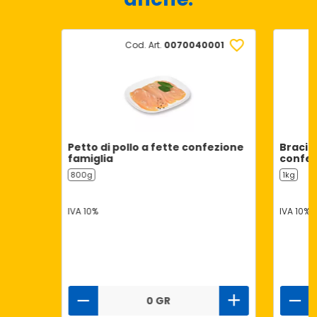
Cod. Art.
0070040001
Petto di pollo a fette confezione
Bracio
famiglia
confez
800g
1kg
IVA 10%
IVA 10%
0 GR