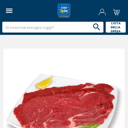
 LISTA 
DELLA 
SPESA 