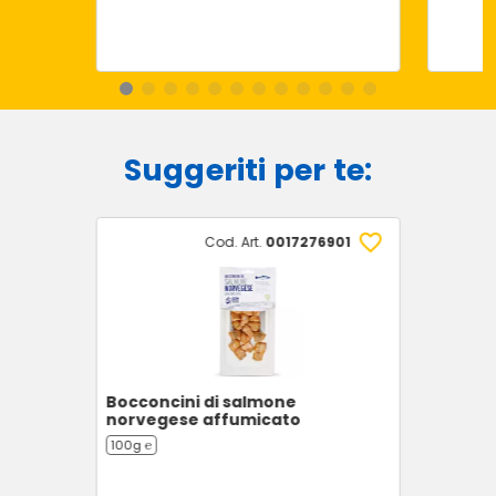
Suggeriti per te:
Cod. Art.
0017276901
Bocconcini di salmone
norvegese affumicato
100g ℮