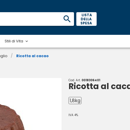
 LISTA 
DELLA 
SPESA 
Stili di Vita
/
glio
Ricotta al cacao
Cod. Art.
0018306401
Ricotta al cac
1,8kg
IVA 4%