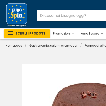
SCEGLI I PRODOTTI
Promozioni
Amo Essere
/
/
Homepage
Gastronomia, salumi e formaggi
Formaggi al ta