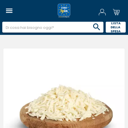
 LISTA 
DELLA 
SPESA 