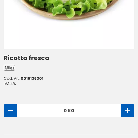
Ricotta fresca
1,5kg
Cod. Art.
0016136301
IVA 4%
0 KG