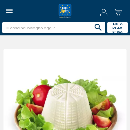
 LISTA 
DELLA 
SPESA 