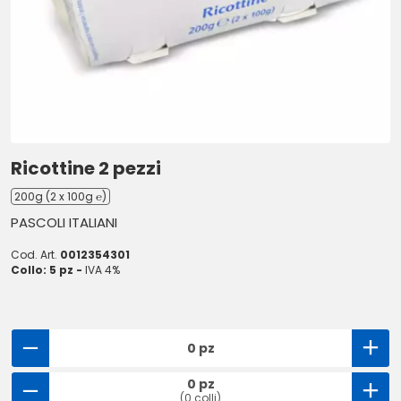
Ricottine 2 pezzi
200g (2 x 100g ℮)
PASCOLI ITALIANI
Cod. Art.
0012354301
Collo: 5 pz -
IVA 4%
0 pz
0 pz
(0 colli)