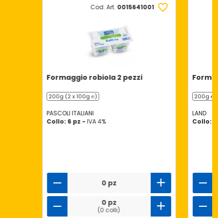
Cod. Art.
0015641001
Formaggio robiola 2 pezzi
Formagg
200g (2 x 100g ℮)
200g ℮
PASCOLI ITALIANI
LAND
Collo: 6 pz -
IVA 4%
Collo: 8
0 pz
0 pz
(0 colli)