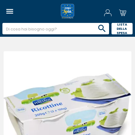
 LISTA 
DELLA 
SPESA 