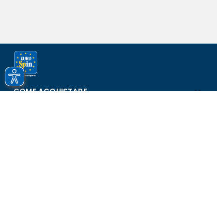
COME ACQUISTARE
ASSISTENZA E SICUREZZA
SCOPRI EUROSPIN
CONTATTI
Eurospin Italia S.p.A. in collaborazione con le altre società del
gruppo - Via Campalto 3/d - 37036 San Martino Buon Albergo