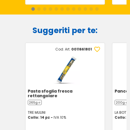
Suggeriti per te:
Cod. Art.
0011661801
Pasta sfoglia fresca
Pancet
rettangolare
265g ℮
200g ℮
TRE MULINI
LA BOTT
Collo: 14 pz -
IVA 10%
Collo: 1