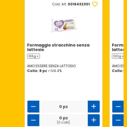
Cod. Art.
0016432301
Formaggio stracchino senza
Formag
lattosio
lattosi
165g ℮
100g ℮
AMO ESSERE SENZA LATTOSIO
AMO ESS
Collo: 8 pz -
IVA 4%
Collo: 8
0 pz
0 pz
(0 colli)