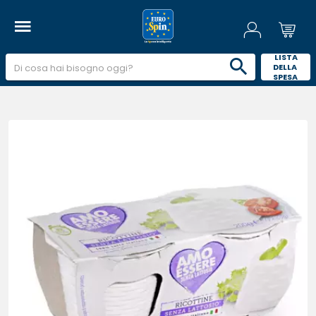
 LISTA 
DELLA 
SPESA 