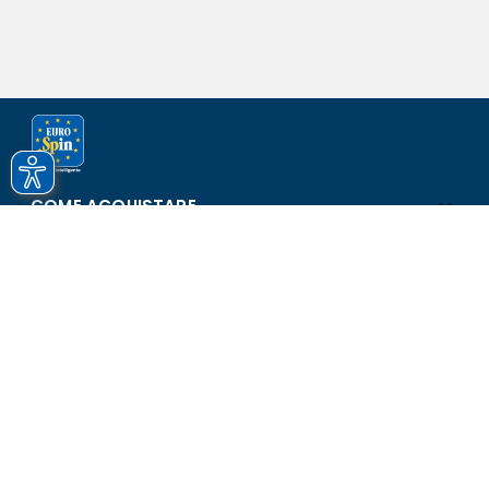
COME ACQUISTARE
ASSISTENZA E SICUREZZA
SCOPRI EUROSPIN
CONTATTI
Eurospin Italia S.p.A. in collaborazione con le altre società del
gruppo - Via Campalto 3/d - 37036 San Martino Buon Albergo