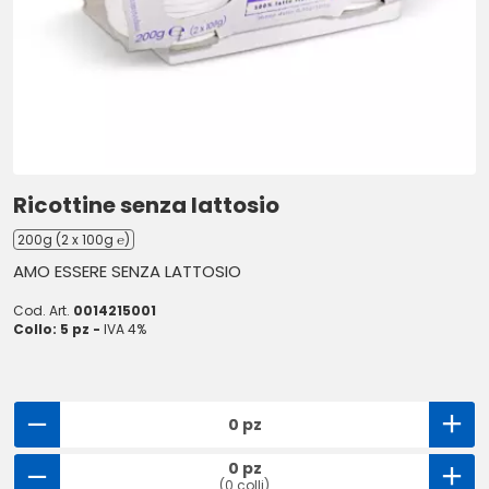
Ricottine senza lattosio
200g (2 x 100g ℮)
AMO ESSERE SENZA LATTOSIO
Cod. Art.
0014215001
Collo: 5 pz -
IVA 4%
0 pz
0 pz
(0 colli)