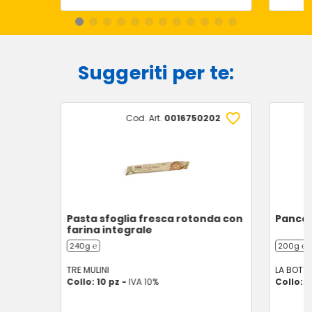
Suggeriti per te:
Cod. Art.
0016750202
Pasta sfoglia fresca rotonda con
Pancet
farina integrale
240g ℮
200g ℮
TRE MULINI
LA BOTT
Collo: 10 pz -
IVA 10%
Collo: 1