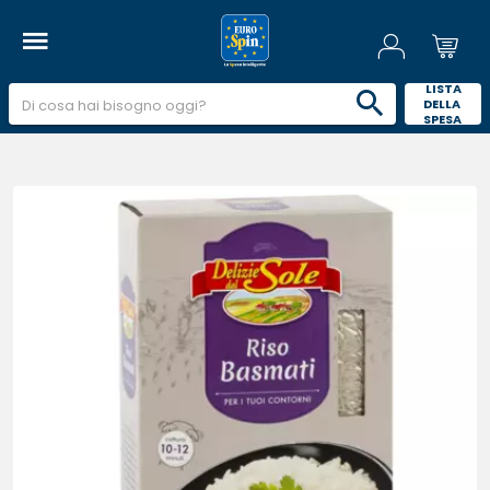
 LISTA 
DELLA 
SPESA 