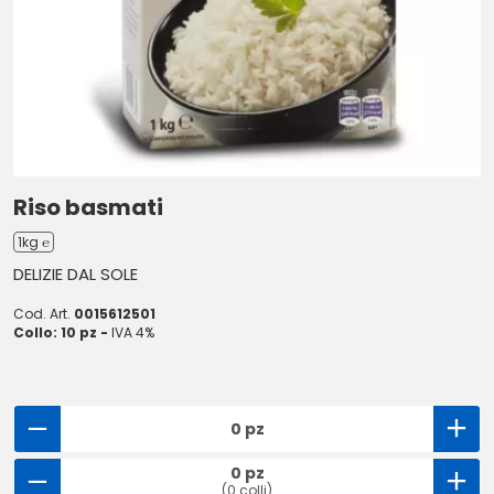
Riso basmati
1kg ℮
DELIZIE DAL SOLE
Cod. Art.
0015612501
Collo: 10 pz -
IVA 4%
0 pz
0 pz
(0 colli)