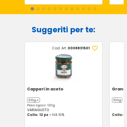
Suggeriti per te:
Cod. Art.
0008831501
Capperi in aceto
Granell
210g ℮
100g
Peso sgocc. 120g
VARIAGUSTO
Collo: 12 pz -
IVA 10%
Collo: 1