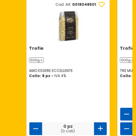
Cod. Art.
0018048501
Trofie
Trofie
500g ℮
500g ℮
AMO ESSERE ECCELLENTE
TRE MULI
Collo: 8 pz -
IVA 4%
Collo: 8
0 pz
(0 colli)