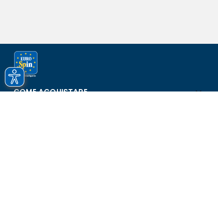
COME ACQUISTARE
ASSISTENZA E SICUREZZA
SCOPRI EUROSPIN
CONTATTI
Eurospin Italia S.p.A. in collaborazione con le altre società del
gruppo - Via Campalto 3/d - 37036 San Martino Buon Albergo