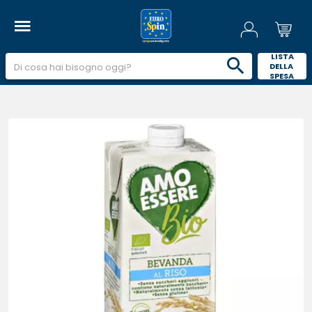
 LISTA 
DELLA 
SPESA 