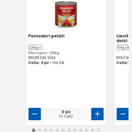
Pomodori pelati
Lievito
dolci
2,5kg ℮
64g (4 x
Peso sgocc. 1,55kg
DELIZIE DAL SOLE
DOLCIAN
Collo: 3 pz -
IVA 4%
Collo: 1
0 pz
(0 colli)