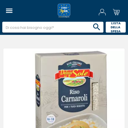
 LISTA 
DELLA 
SPESA 