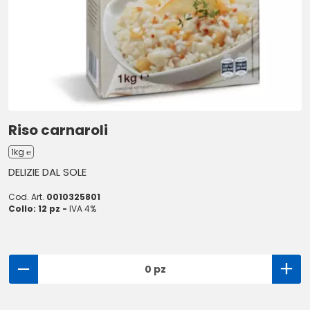
Riso carnaroli
1kg ℮
DELIZIE DAL SOLE
Cod. Art.
0010325801
Collo: 12 pz -
IVA 4%
0 pz