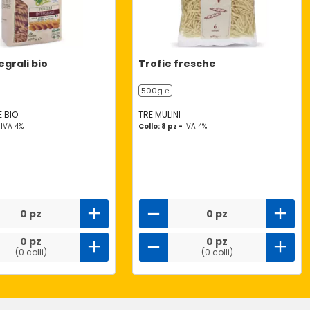
tegrali bio
Trofie fresche
500g ℮
 BIO
TRE MULINI
-
IVA 4%
Collo: 8 pz -
IVA 4%
0 pz
0 pz
0 pz
0 pz
(0 colli)
(0 colli)