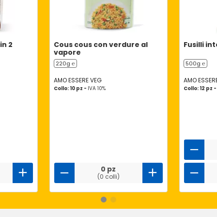
in 2
Cous cous con verdure al
Fusilli in
vapore
220g ℮
500g ℮
AMO ESSERE VEG
AMO ESSERE
Collo: 10 pz -
IVA 10%
Collo: 12 pz 
0 pz
(0 colli)