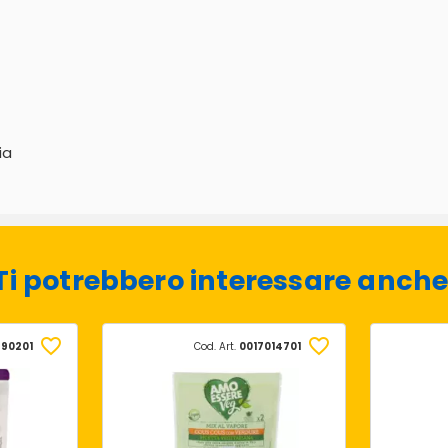
ia
Ti potrebbero interessare anche
290201
Cod. Art.
0017014701