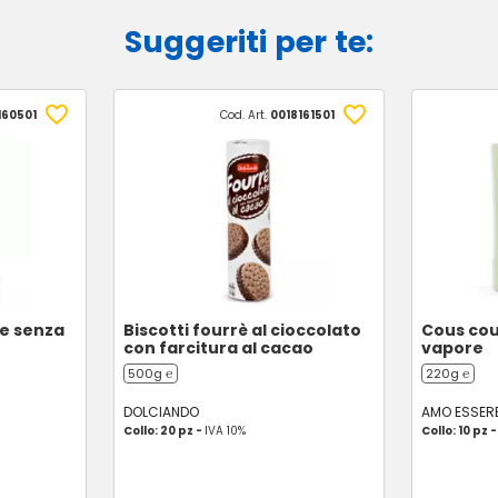
Suggeriti per te:
160501
Cod. Art.
0018161501
le senza
Biscotti fourrè al cioccolato
Cous cou
con farcitura al cacao
vapore
500g ℮
220g ℮
DOLCIANDO
AMO ESSER
Collo: 20 pz -
IVA 10%
Collo: 10 pz 