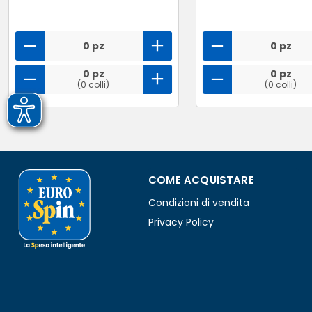
0 pz
0 pz
0 pz
0 pz
(0 colli)
(0 colli)
COME ACQUISTARE
Condizioni di vendita
Privacy Policy