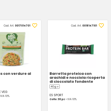
Cod. Art.
0017014701
Cod. Art.
0018147101
s con verdure al
Barretta proteica con
arachidi e nocciola ricoperta
di cioccolato fondente
40g ℮
E VEG
ES SPORT
-
IVA 10%
Collo: 30 pz -
IVA 10%