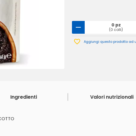
0 pz
(0 colli)
Aggiungi questo prodotto ad un
Ingredienti
Valori nutrizionali
ECOTTO