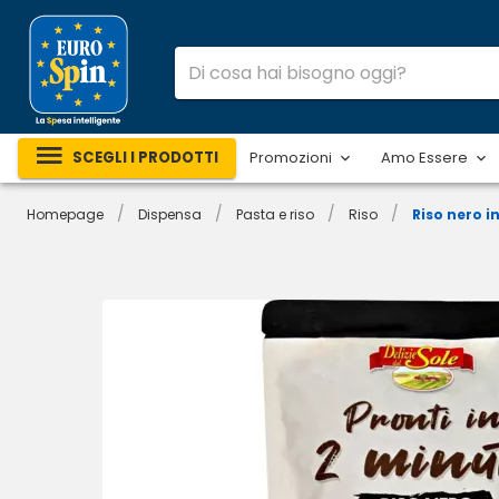
SCEGLI I PRODOTTI
Promozioni
Amo Essere
/
/
/
/
Homepage
Dispensa
Pasta e riso
Riso
Riso nero i