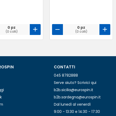
0 pz
0 pz
(0 colli)
(0 colli)
ROSPIN
CONTATTI
045 8782888
Serve aiuto? Scrivici qui
ggi
b2b.sicilia@eurospin.it
k
b2b.sardegna@eurospin.it
am
Dal lunedì al venerdì
9:00 - 13:30 e 14:30 - 17:30