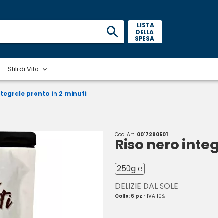
 LISTA 
DELLA 
SPESA 
Stili di Vita
ntegrale pronto in 2 minuti
Cod. Art.
0017290501
Riso nero inte
250g ℮
DELIZIE DAL SOLE
Collo: 6 pz -
IVA 10%