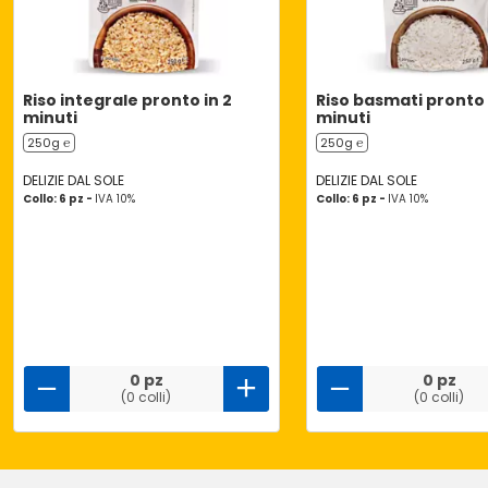
Riso integrale pronto in 2
Riso basmati pronto 
minuti
minuti
250g ℮
250g ℮
DELIZIE DAL SOLE
DELIZIE DAL SOLE
Collo: 6 pz -
IVA 10%
Collo: 6 pz -
IVA 10%
0 pz
0 pz
(0 colli)
(0 colli)