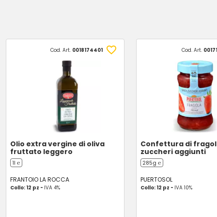
Cod. Art.
0018174401
Cod. Art.
0017
Olio extra vergine di oliva
Confettura di frago
fruttato leggero
zuccheri aggiunti
1l ℮
285g ℮
FRANTOIO LA ROCCA
PUERTOSOL
Collo: 12 pz -
IVA 4%
Collo: 12 pz -
IVA 10%