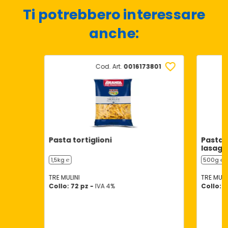
Ti potrebbero interessare
anche:
Cod. Art.
0016173801
Pasta tortiglioni
Pasta a
lasagn
1,5kg ℮
500g ℮
TRE MULINI
TRE MULI
Collo: 72 pz -
IVA 4%
Collo: 1