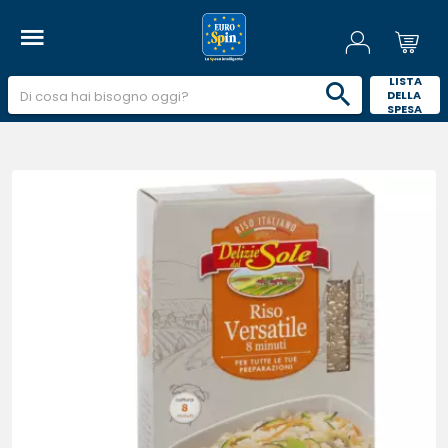
 LISTA 
DELLA 
SPESA 