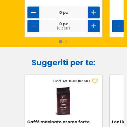
0 pz
0 pz
(0 colli)
Suggeriti per te:
Cod. Art.
0016163501
Caffè macinato aroma forte
Lenticc