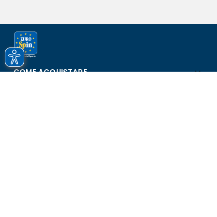
COME ACQUISTARE
ASSISTENZA E SICUREZZA
SCOPRI EUROSPIN
CONTATTI
Eurospin Italia S.p.A. in collaborazione con le altre società del
gruppo - Via Campalto 3/d - 37036 San Martino Buon Albergo
(VR) - Fax +39 045 8782333 - Partita IVA 02536510239
Versione n° 2.1.40