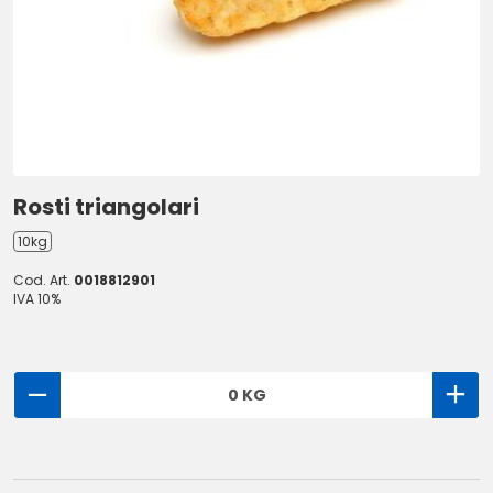
Rosti triangolari
10kg
Cod. Art.
0018812901
IVA 10%
0 KG