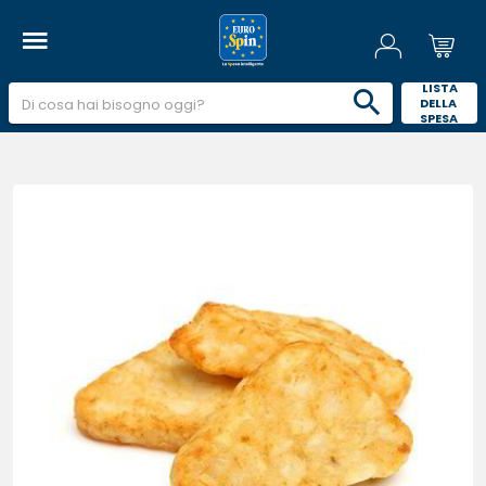
 LISTA 
DELLA 
SPESA 