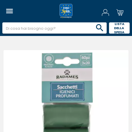
 LISTA 
DELLA 
SPESA 