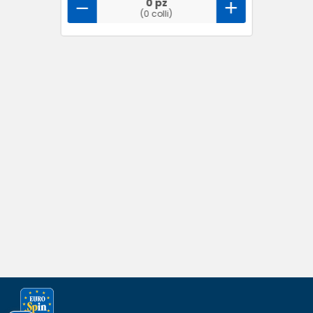
0 pz
(0 colli)