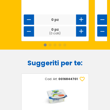
0 pz
0 pz
(0 colli)
Suggeriti per te:
Cod. Art.
0016844701