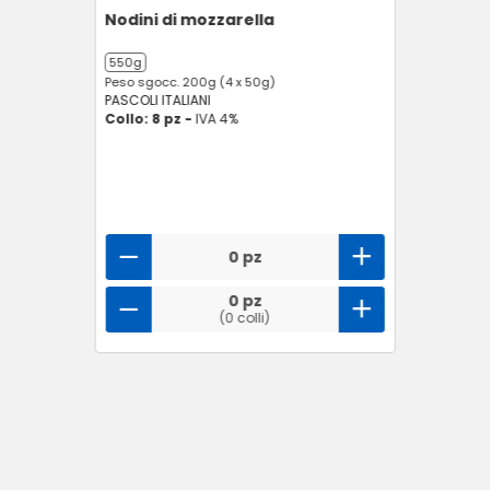
Nodini di mozzarella
550g
Peso sgocc. 200g (4 x 50g)
PASCOLI ITALIANI
Collo: 8 pz -
IVA 4%
0 pz
0 pz
(0 colli)