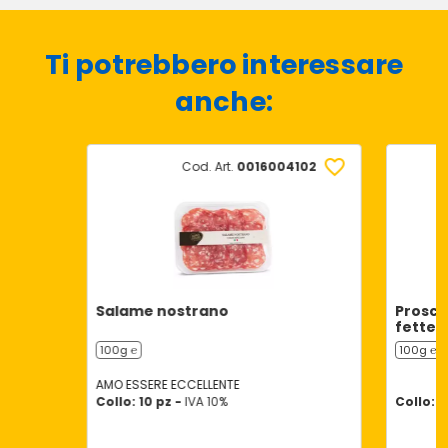
Ti potrebbero interessare
anche:
Cod. Art.
0016004102
Salame nostrano
Prosci
fette
100g ℮
100g ℮
AMO ESSERE ECCELLENTE
Collo: 10 pz -
IVA 10%
Collo: 1