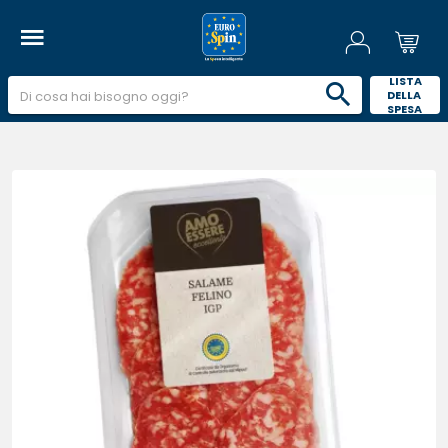
 LISTA 
DELLA 
SPESA 