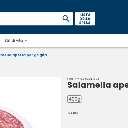
 LISTA 
DELLA 
SPESA 
Stili di Vita
mella aperta per griglia
Cod. Art.
0070091501
Salamella aper
400g
IVA 10%