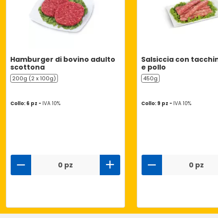
Hamburger di bovino adulto
Salsiccia con tacchi
scottona
e pollo
200g (2 x 100g)
450g
Collo: 6 pz -
IVA 10%
Collo: 9 pz -
IVA 10%
0 pz
0 pz