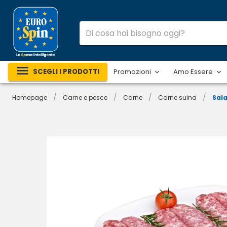
SCEGLI I PRODOTTI
Promozioni
Amo Essere
/
/
/
/
Homepage
Carne e pesce
Carne
Carne suina
Sala