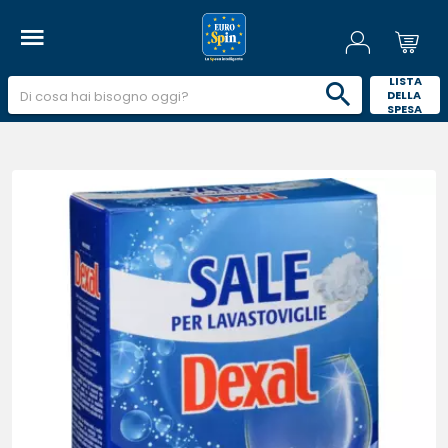
 LISTA 
DELLA 
SPESA 