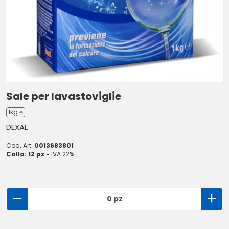
Sale per lavastoviglie
1kg ℮
DEXAL
Cod. Art.
0013683801
Collo: 12 pz -
IVA 22%
0 pz