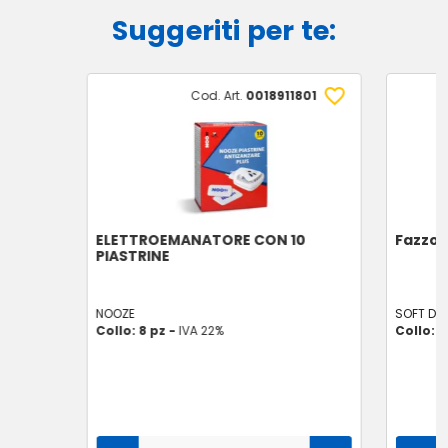
Suggeriti per te:
Cod. Art.
0018911801
ELETTROEMANATORE CON 10
Fazzole
PIASTRINE
NOOZE
SOFT DR
Collo: 8 pz -
IVA 22%
Collo: 8