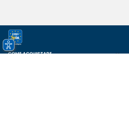
COME ACQUISTARE
ASSISTENZA E SICUREZZA
SCOPRI EUROSPIN
CONTATTI
Eurospin Italia S.p.A. in collaborazione con le altre società del
gruppo - Via Campalto 3/d - 37036 San Martino Buon Albergo