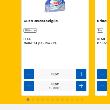
Cura lavastoviglie
Brillan
250ml ℮
1l ℮
DEXAL
DEXAL
Collo: 14 pz -
IVA 22%
Collo: 8
0 pz
0 pz
(0 colli)