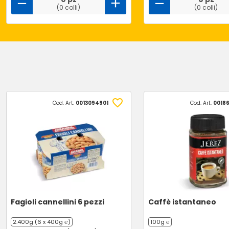
(0 colli)
(0 colli)
Cod. Art.
0013094901
Cod. Art.
0018
Fagioli cannellini 6 pezzi
Caffè istantaneo
2.400g (6 x 400g ℮)
100g ℮