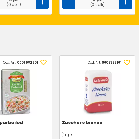
(0 colli)
(0 colli)
Cod. Art.
0009982601
Cod. Art.
0009328101
 parboiled
Zucchero bianco
1kg ℮