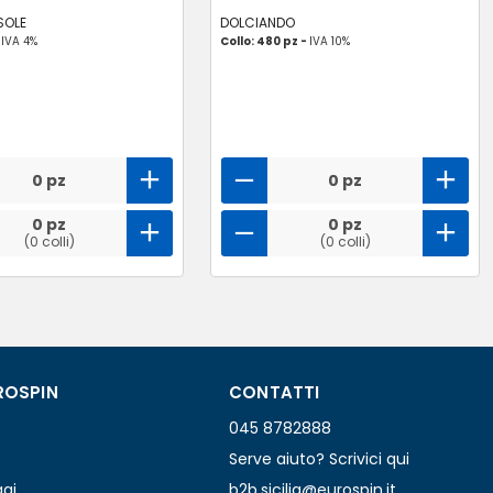
 SOLE
DOLCIANDO
-
IVA 4%
Collo: 480 pz -
IVA 10%
0 pz
0 pz
0 pz
0 pz
(0 colli)
(0 colli)
ROSPIN
CONTATTI
045 8782888
Serve aiuto? Scrivici qui
ggi
b2b.sicilia@eurospin.it