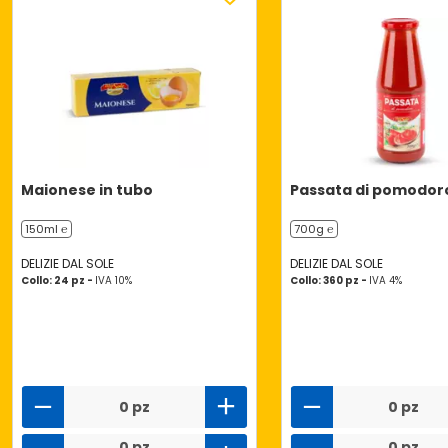
Maionese in tubo
Passata di pomodor
150ml ℮
700g ℮
DELIZIE DAL SOLE
DELIZIE DAL SOLE
Collo: 24 pz -
IVA 10%
Collo: 360 pz -
IVA 4%
0 pz
0 pz
0 pz
0 pz