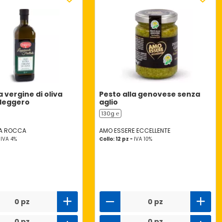
a vergine di oliva
Pesto alla genovese senza
 leggero
aglio
130g ℮
LA ROCCA
AMO ESSERE ECCELLENTE
-
IVA 4%
Collo: 12 pz -
IVA 10%
0 pz
0 pz
0 pz
0 pz