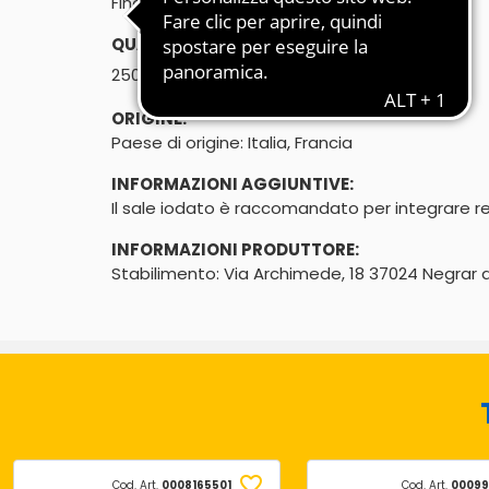
Fino
QUANTITÀ:
℮
250g
ORIGINE:
Paese di origine: Italia, Francia
INFORMAZIONI AGGIUNTIVE:
Il sale iodato è raccomandato per integrare reg
INFORMAZIONI PRODUTTORE:
Stabilimento: Via Archimede, 18 37024 Negrar di
Cod. Art.
0008165501
Cod. Art.
00099