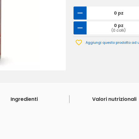
0 pz
0 pz
(0 colli)
Aggiungi questo prodotto ad un
Ingredienti
Valori nutrizionali