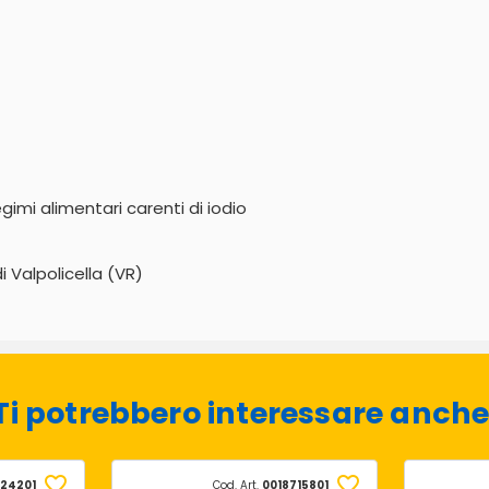
imi alimentari carenti di iodio
 Valpolicella (VR)
Ti potrebbero interessare anche
24201
Cod. Art.
0018715801