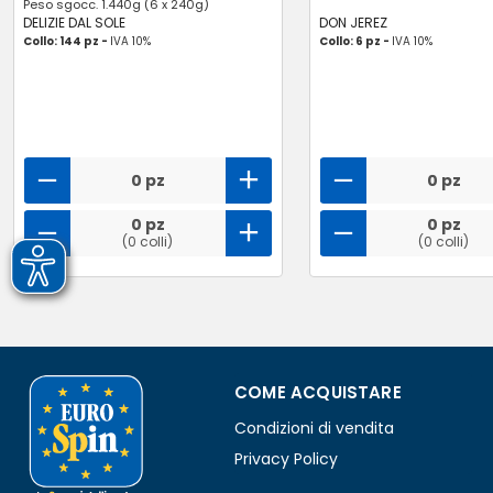
Peso sgocc. 1.440g (6 x 240g)
DELIZIE DAL SOLE
DON JEREZ
Collo: 144 pz -
IVA 10%
Collo: 6 pz -
IVA 10%
0 pz
0 pz
0 pz
0 pz
(0 colli)
(0 colli)
COME ACQUISTARE
Condizioni di vendita
Privacy Policy