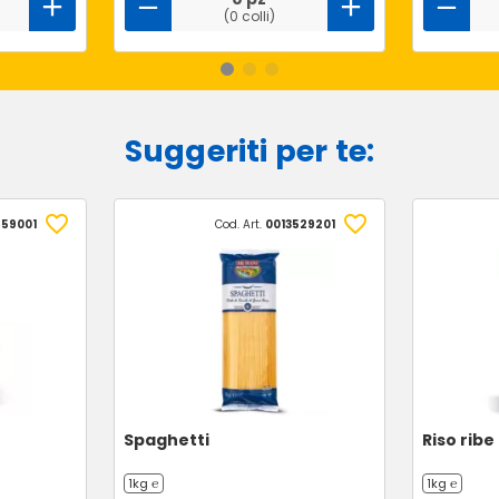
(0 colli)
Suggeriti per te:
659001
Cod. Art.
0013529201
Spaghetti
Riso ribe
1kg ℮
1kg ℮