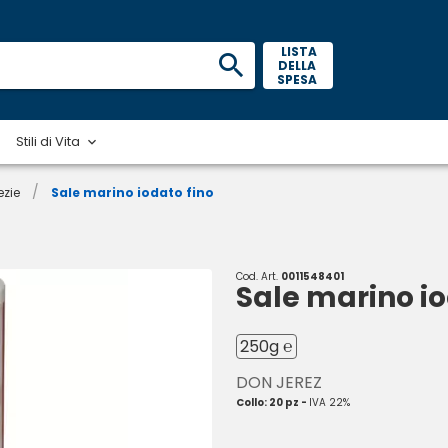
 LISTA 
DELLA 
SPESA 
Stili di Vita
/
ezie
Sale marino iodato fino
Cod. Art.
0011548401
Sale marino io
250g ℮
DON JEREZ
Collo: 20 pz -
IVA 22%