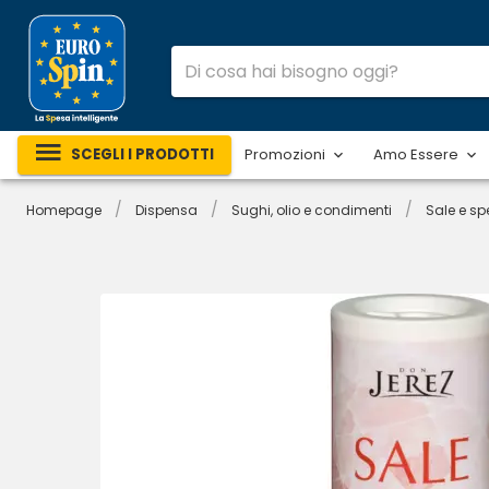
SCEGLI I PRODOTTI
Promozioni
Amo Essere
/
/
/
Homepage
Dispensa
Sughi, olio e condimenti
Sale e sp