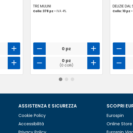
TRE MULINI
DELIZIE DAL
Collo: 378 pz -
IVA 4%
Collo: 10 pz 
0 pz
0 pz
(0 colli)
ASSISTENZA E SICUREZZA
SCOPRI EU
Cookie Policy
Eurospin
Accessibilità
Online Store
Privacy Policy
Eurospin Via