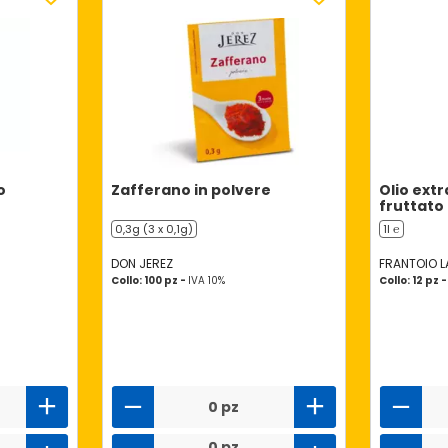
o
Zafferano in polvere
Olio extr
fruttato
0,3g (3 x 0,1g)
1l ℮
DON JEREZ
FRANTOIO 
Collo: 100 pz -
IVA 10%
Collo: 12 pz 
0 pz
0 pz