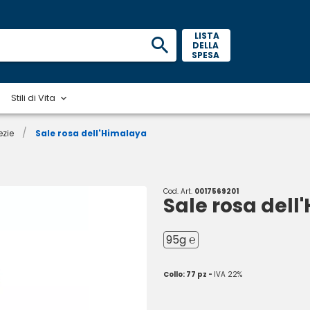
 LISTA 
DELLA 
SPESA 
Stili di Vita
/
ezie
Sale rosa dell'Himalaya
Cod. Art.
0017569201
Sale rosa del
95g ℮
Collo: 77 pz -
IVA 22%