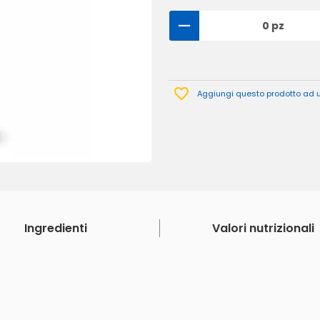
0 pz
Aggiungi questo prodotto ad un
Ingredienti
Valori nutrizionali