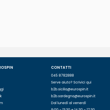
ROSPIN
CONTATTI
045 8782888
Serve aiuto? Scrivici qui
ggi
b2b.sicilia@eurospin.it
k
b2b.sardegna@eurospin.it
am
Dal lunedì al venerdì
9:00 - 13:30 e 14:30 - 17:30