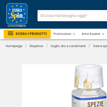
SCEGLI I PRODOTTI
Promozioni
Amo Essere
/
/
/
Homepage
Dispensa
Sughi, olio e condimenti
Sale e sp