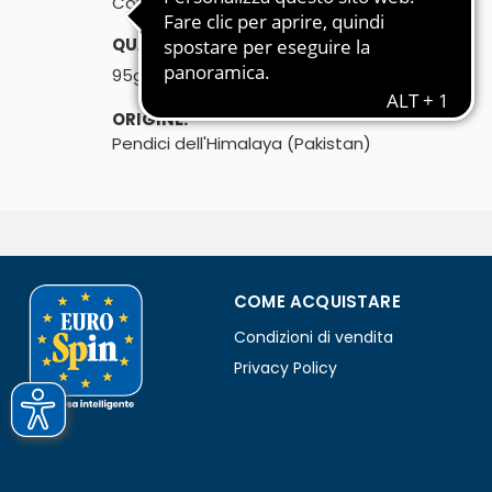
Con macinello
QUANTITÀ:
℮
95g
ORIGINE:
Pendici dell'Himalaya (Pakistan)
COME ACQUISTARE
Condizioni di vendita
Privacy Policy