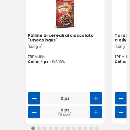
Palline di cereali al cioccolato
Taralli
"Choco balls"
d'oliva
500g ℮
500g ℮
TRE MULINI
TRE MULI
Collo: 4 pz -
IVA 10%
Collo: 1
0 pz
0 pz
(0 colli)