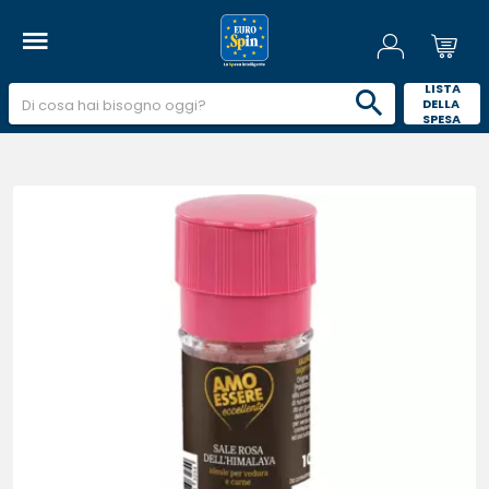
 LISTA 
DELLA 
SPESA 