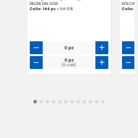
DELIZIE DAL SOLE
DOLCIAN
Collo: 144 pz -
IVA 10%
Collo: 8
0 pz
0 pz
(0 colli)