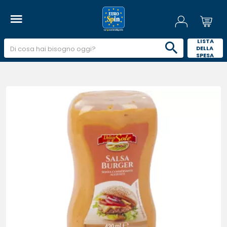
 LISTA 
DELLA 
SPESA 