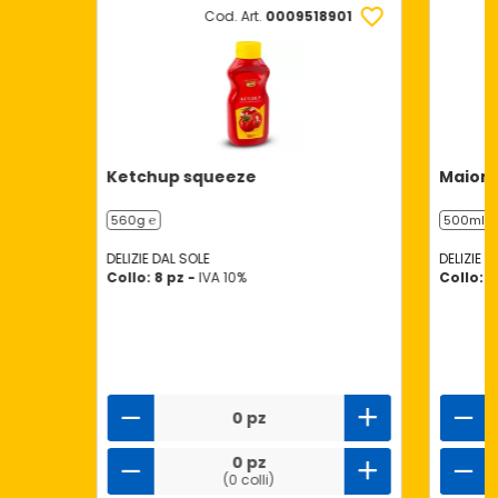
Cod. Art.
0009518901
Ketchup squeeze
Maion
560g ℮
500ml ℮
DELIZIE DAL SOLE
DELIZIE D
Collo: 8 pz -
IVA 10%
Collo: 1
0 pz
0 pz
(0 colli)