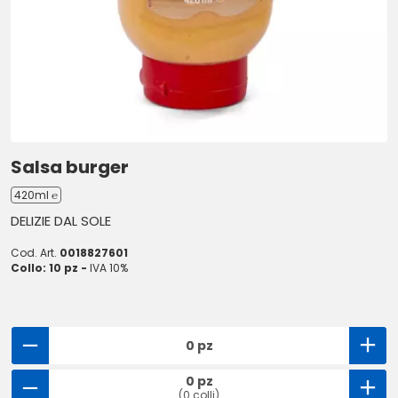
Salsa burger
420ml ℮
DELIZIE DAL SOLE
Cod. Art.
0018827601
Collo: 10 pz -
IVA 10%
0 pz
0 pz
(0 colli)