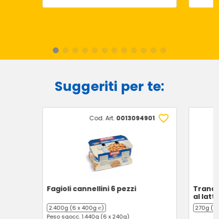
Suggeriti per te:
Cod. Art.
0013094901
Fagioli cannellini 6 pezzi
Tranci
al latt
2.400g (6 x 400g ℮)
270g (10
Peso sgocc. 1.440g (6 x 240g)