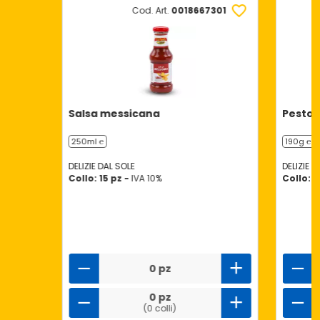
Cod. Art.
0018667301
Salsa messicana
Pesto b
250ml ℮
190g ℮
DELIZIE DAL SOLE
DELIZIE D
Collo: 15 pz -
IVA 10%
Collo: 6
0 pz
0 pz
(0 colli)