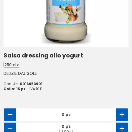
Salsa dressing allo yogurt
250ml ℮
DELIZIE DAL SOLE
Cod. Art.
0016653901
Collo: 15 pz -
IVA 10%
0 pz
0 pz
(0 colli)