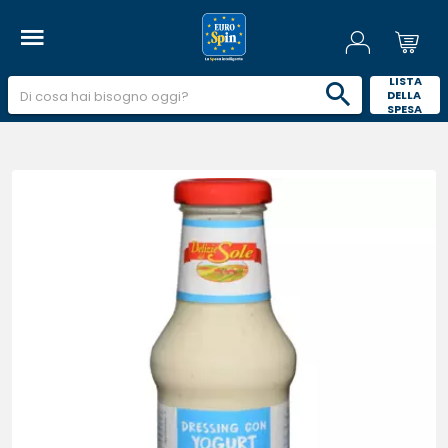
 LISTA 
DELLA 
SPESA 