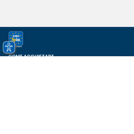
COME ACQUISTARE
ASSISTENZA E SICUREZZA
SCOPRI EUROSPIN
CONTATTI
Eurospin Italia S.p.A. in collaborazione con le altre società del
gruppo - Via Campalto 3/d - 37036 San Martino Buon Albergo