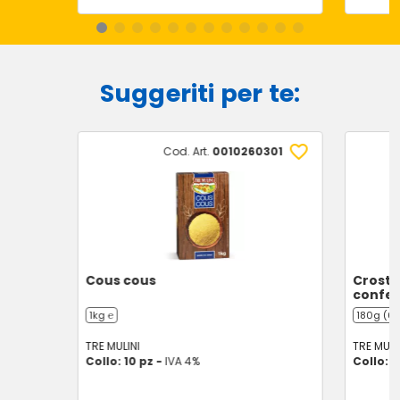
Suggeriti per te:
Cod. Art.
0010260301
Cous cous
Crostin
confez
1kg ℮
180g (6 
TRE MULINI
TRE MULI
Collo: 10 pz -
IVA 4%
Collo: 8