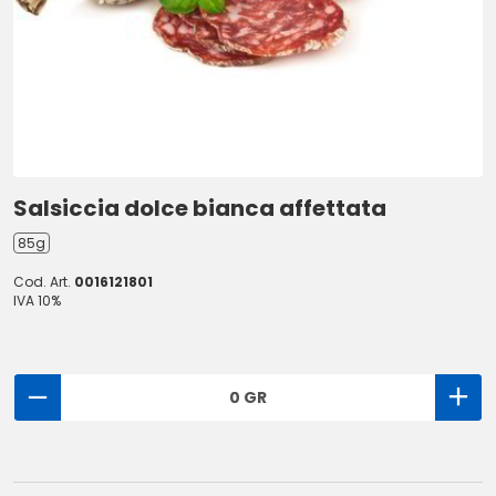
Salsiccia dolce bianca affettata
85g
Cod. Art.
0016121801
IVA 10%
0 GR