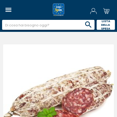
 LISTA 
DELLA 
SPESA 