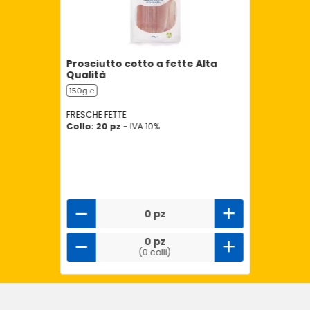
Prosciutto cotto a fette Alta
Qualità
150g ℮
FRESCHE FETTE
Collo: 20 pz -
IVA 10%
0 pz
0 pz
(0 colli)