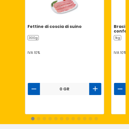
Fettine di coscia di suino
Bracio
confez
300g
1kg
IVA 10%
IVA 10%
0 GR