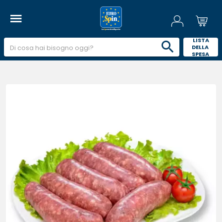
 LISTA 
DELLA 
SPESA 