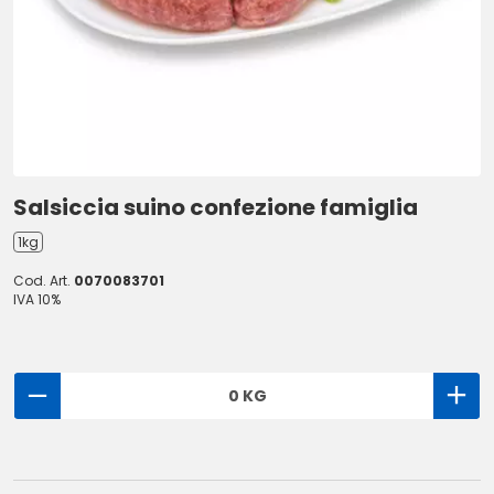
Salsiccia suino confezione famiglia
1kg
Cod. Art.
0070083701
IVA 10%
0 KG