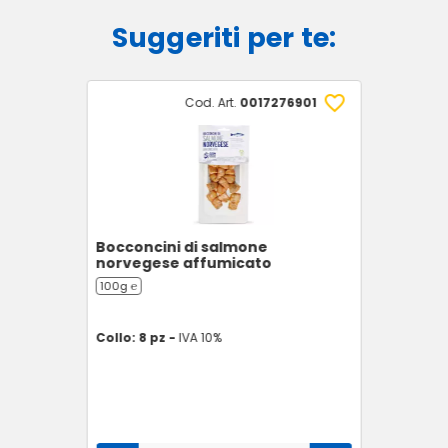
Suggeriti per te:
Cod. Art.
0017276901
Bocconcini di salmone
norvegese affumicato
100g ℮
Collo: 8 pz -
IVA 10%