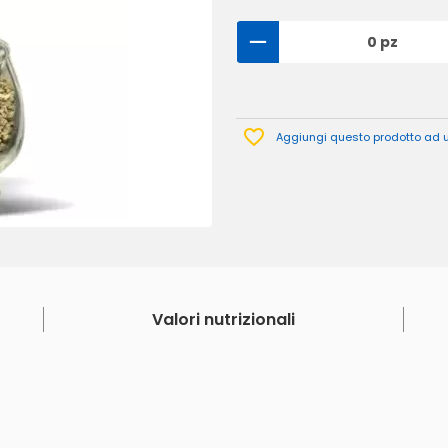
0 pz
Aggiungi questo prodotto ad un
Valori nutrizionali