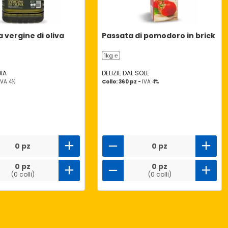
a vergine di oliva
Passata di pomodoro in brick
1kg ℮
IA
DELIZIE DAL SOLE
IVA 4%
Collo: 360 pz -
IVA 4%
0 pz
0 pz
0 pz
0 pz
(0 colli)
(0 colli)