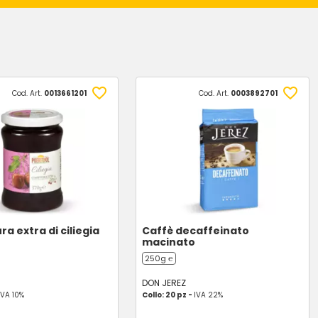
Cod. Art.
0013661201
Cod. Art.
0003892701
a extra di ciliegia
Caffè decaffeinato
macinato
250g ℮
DON JEREZ
IVA 10%
Collo: 20 pz -
IVA 22%