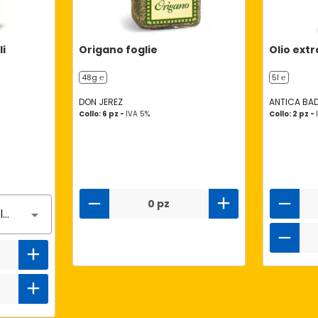
li
Origano foglie
Olio extr
48g ℮
5l ℮
DON JEREZ
ANTICA BAD
Collo: 6 pz -
IVA 5%
Collo: 2 pz -
0 pz
Nessun gusto selezionato