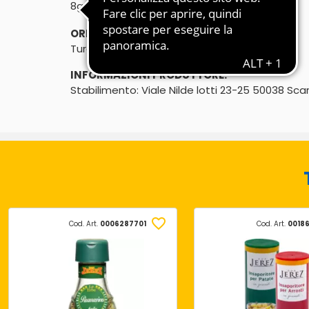
℮
8g
ORIGINE:
Turchia
INFORMAZIONI PRODUTTORE:
Stabilimento: Viale Nilde lotti 23-25 50038 Sca
Cod. Art.
0006287701
Cod. Art.
0018