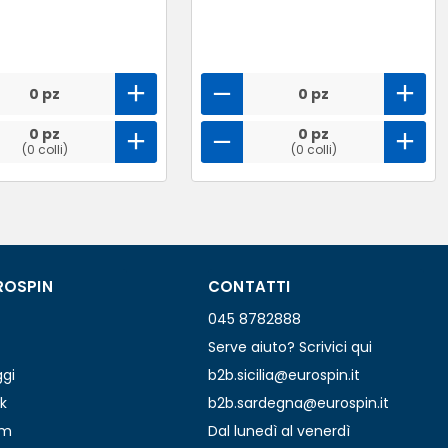
0 pz
0 pz
0 pz
0 pz
(0 colli)
(0 colli)
ROSPIN
CONTATTI
045 8782888
Serve aiuto? Scrivici qui
ggi
b2b.sicilia@eurospin.it
k
b2b.sardegna@eurospin.it
am
Dal lunedì al venerdì