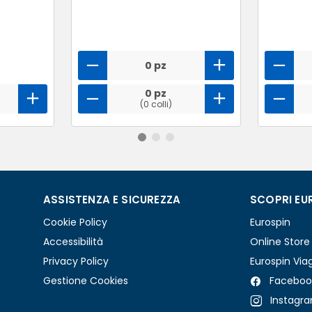
0 pz
0 pz
(0 colli)
ASSISTENZA E SICUREZZA
SCOPRI EU
Cookie Policy
Eurospin
Accessibilità
Online Store
Privacy Policy
Eurospin Via
Gestione Cookies
Faceboo
Instagr