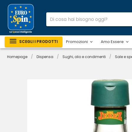
SCEGLI I PRODOTTI
Promozioni
Amo Essere
/
/
/
Homepage
Dispensa
Sughi, olio e condimenti
Sale e sp