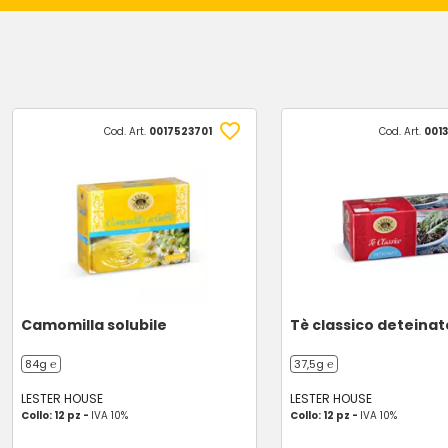
Cod. Art.
0017523701
Cod. Art.
0013
Camomilla solubile
Tè classico deteinat
84g ℮
37,5g ℮
LESTER HOUSE
LESTER HOUSE
Collo: 12 pz -
IVA 10%
Collo: 12 pz -
IVA 10%