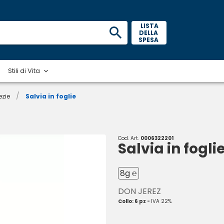
 LISTA 
DELLA 
SPESA 
Stili di Vita
/
ezie
Salvia in foglie
Cod. Art.
0006322201
Salvia in fogli
8g ℮
DON JEREZ
Collo: 6 pz -
IVA 22%