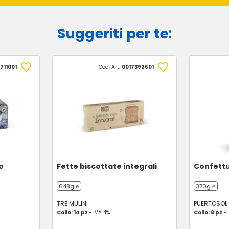
Suggeriti per te:
711001
Cod. Art.
0017392601
o
Fette biscottate integrali
Confettur
648g ℮
370g ℮
TRE MULINI
PUERTOSOL
Collo: 14 pz -
IVA 4%
Collo: 8 pz -