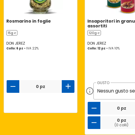
Rosmarino in foglie
Insaporitori in granu
assortiti
15g ℮
120g ℮
DON JEREZ
DON JEREZ
Collo: 6 pz -
IVA 22%
Collo: 12 pz -
IVA 10%
GUSTO
0 pz
0 pz
0 pz
(0 colli)