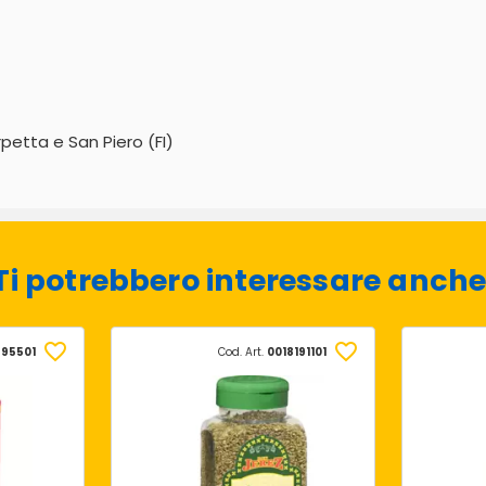
rpetta e San Piero (FI)
Ti potrebbero interessare anche
695501
Cod. Art.
0018191101