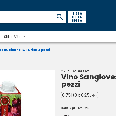
 LISTA 
DELLA 
SPESA 
Stili di Vita
e Rubicone IGT Brick 3 pezzi
Cod. Art.
0013882901
Vino Sangioves
pezzi
0,75l (3 x 0,25L ℮)
Collo: 8 pz -
IVA 22%