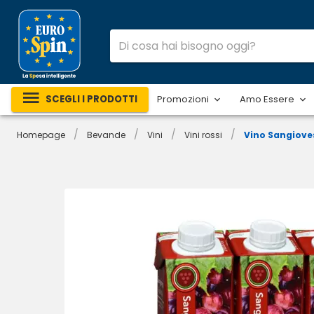
SCEGLI I PRODOTTI
Promozioni
Amo Essere
/
/
/
/
Homepage
Bevande
Vini
Vini rossi
Vino Sangioves