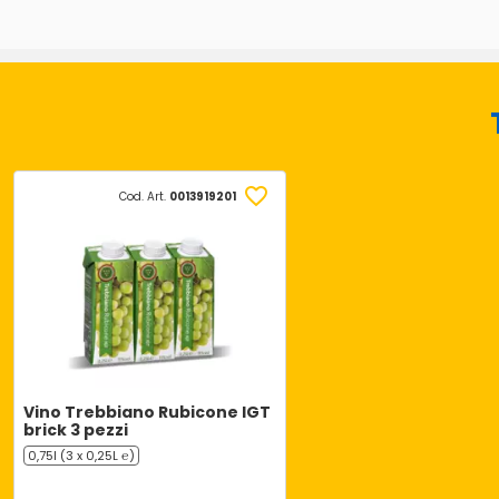
Cod. Art.
0013919201
Vino Trebbiano Rubicone IGT
brick 3 pezzi
0,75l (3 x 0,25L ℮)