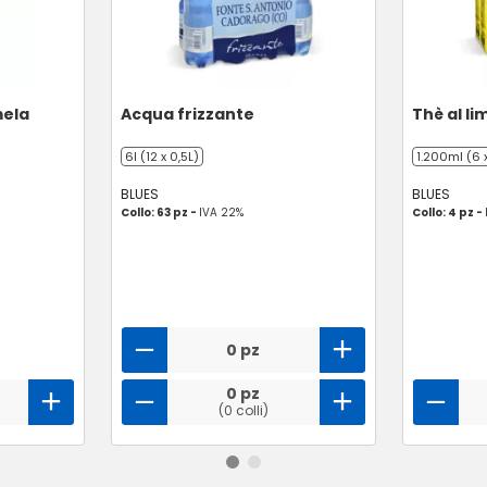
mela
Acqua frizzante
Thè al li
6l (12 x 0,5L)
1.200ml (6 
BLUES
BLUES
Collo: 63 pz -
IVA 22%
Collo: 4 pz -
0 pz
0 pz
(0 colli)