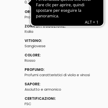
℮
0,75l (3 x 0,25L
)
ORIGINE:
Prodotto in Italia
ZONA DI PRODUZIONE:
Italia
VITIGNO:
Sangiovese
COLORE:
Rosso
PROFUMO:
Profumi caratteristici di viola e vinosi
SAPORE:
Asciutto e armonico
CERTIFICAZIONI:
FSC