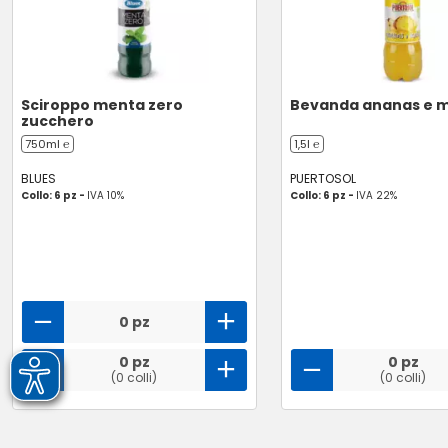
Sciroppo menta zero
Bevanda ananas e 
zucchero
750ml ℮
1,5l ℮
BLUES
PUERTOSOL
Collo: 6 pz -
IVA 10%
Collo: 6 pz -
IVA 22%
0 pz
0 pz
0 pz
(0 colli)
(0 colli)