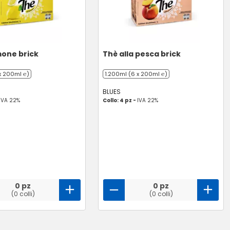
mone brick
Thè alla pesca brick
x 200ml ℮)
1.200ml (6 x 200ml ℮)
BLUES
IVA 22%
Collo: 4 pz -
IVA 22%
0 pz
0 pz
(0 colli)
(0 colli)