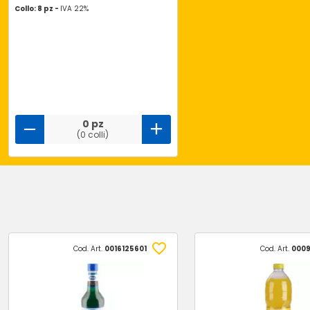
Collo: 8 pz -
IVA 22%
0 pz
(0 colli)
Cod. Art.
0016125601
Cod. Art.
0009