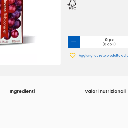
0 pz
(0 colli)
Aggiungi questo prodotto ad un
Ingredienti
Valori nutrizionali