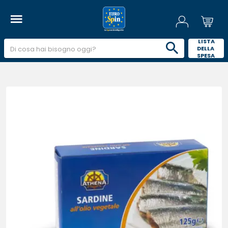
 LISTA 
DELLA 
SPESA 