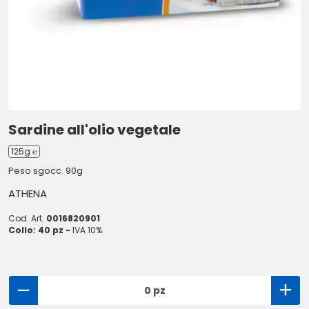
Sardine all'olio vegetale
125g ℮
Peso sgocc. 90g
ATHENA
Cod. Art.
0016820901
Collo: 40 pz -
IVA 10%
0 pz