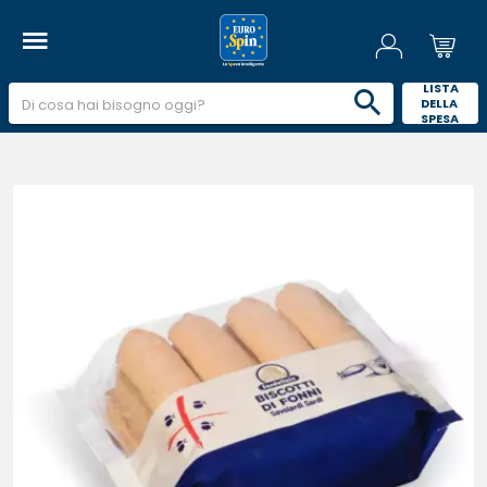
 LISTA 
DELLA 
SPESA 