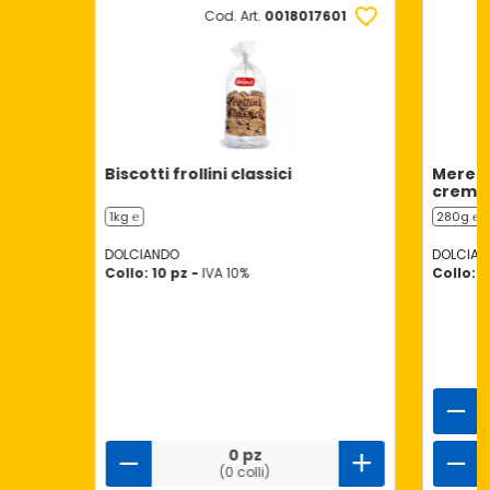
Cod. Art.
0018017601
Biscotti frollini classici
Merend
crema 
1kg ℮
280g ℮
DOLCIANDO
DOLCIAN
Collo: 10 pz -
IVA 10%
Collo: 1
0 pz
(0 colli)