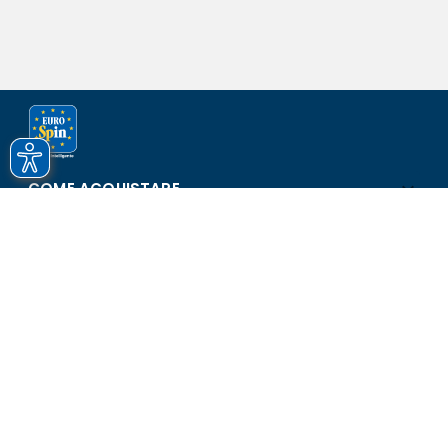
COME ACQUISTARE
ASSISTENZA E SICUREZZA
SCOPRI EUROSPIN
CONTATTI
Eurospin Italia S.p.A. in collaborazione con le altre società del
gruppo - Via Campalto 3/d - 37036 San Martino Buon Albergo