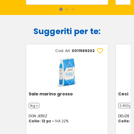
Suggeriti per te:
Cod. Art.
0011569202
Sale marino grosso
Ceci
1kg ℮
2.400g (
DON JEREZ
DELIZIE D
Collo: 12 pz -
IVA 22%
Collo: 1