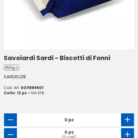
Savoiardi Sardi - Biscotti di Fonni
350g ℮
SARDELIZIE
Cod. Art.
0011889601
Collo: 12 pz -
IVA 10%
0 pz
0 pz
(0 colli)