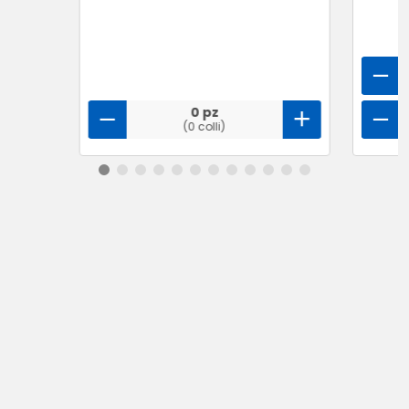
0 pz
(0 colli)