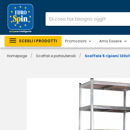
SCEGLI I PRODOTTI
Promozioni
Amo Essere
/
/
Homepage
Scaffali e portautensili
Scaffale 5 ripiani 120x