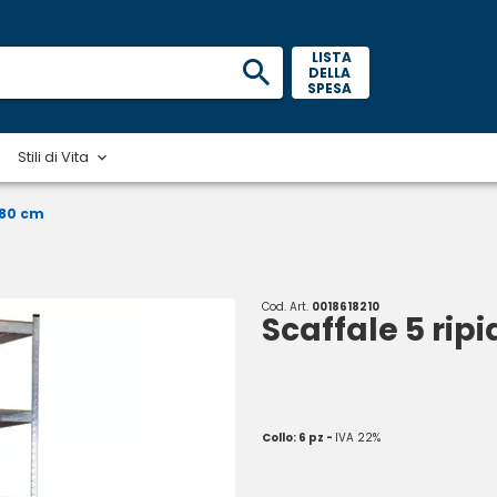
 LISTA 
DELLA 
SPESA 
Stili di Vita
180 cm
Cod. Art.
0018618210
Scaffale 5 rip
Collo: 6 pz -
IVA 22%