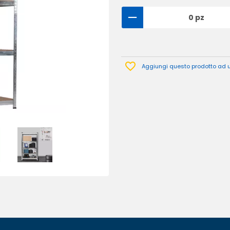
0 pz
Aggiungi questo prodotto ad un