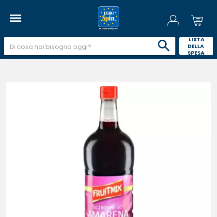
 LISTA 
DELLA 
SPESA 