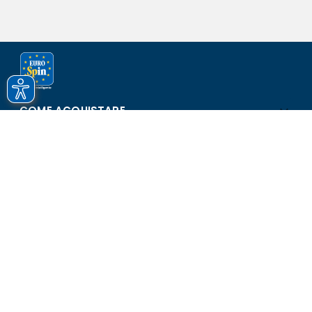
COME ACQUISTARE
ASSISTENZA E SICUREZZA
SCOPRI EUROSPIN
CONTATTI
Eurospin Italia S.p.A. in collaborazione con le altre società del
gruppo - Via Campalto 3/d - 37036 San Martino Buon Albergo
(VR) - Fax +39 045 8782333 - Partita IVA 02536510239