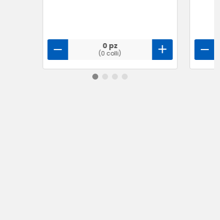
0 pz
(0 colli)