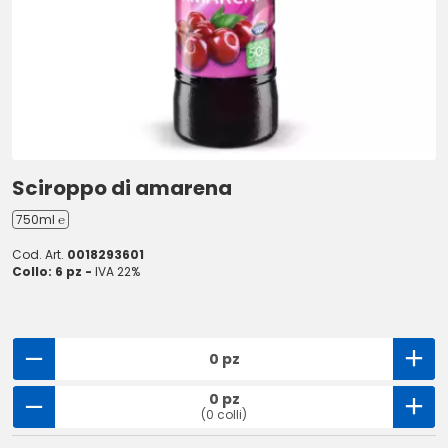
Sciroppo di amarena
750ml ℮
Cod. Art.
0018293601
Collo: 6 pz -
IVA 22%
0 pz
0 pz
(0 colli)