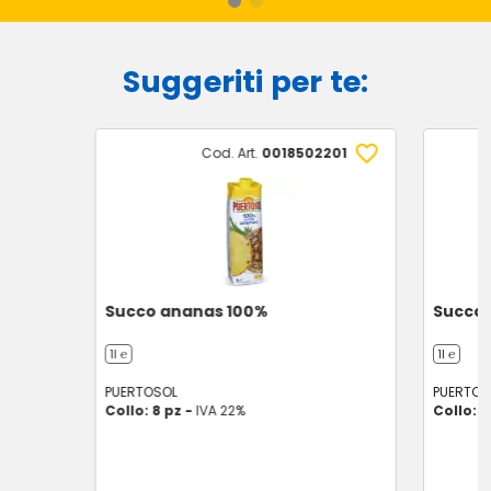
Suggeriti per te:
Cod. Art.
0018502201
Succo ananas 100%
Succo 
1l ℮
1l ℮
PUERTOSOL
PUERTOS
Collo: 8 pz -
IVA 22%
Collo: 8