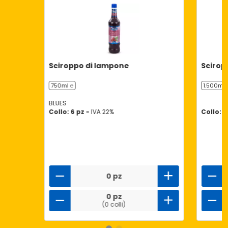
Sciroppo di lampone
Scirop
750ml ℮
1.500ml 
BLUES
Collo: 6 pz -
IVA 22%
Collo: 6
0 pz
0 pz
(0 colli)