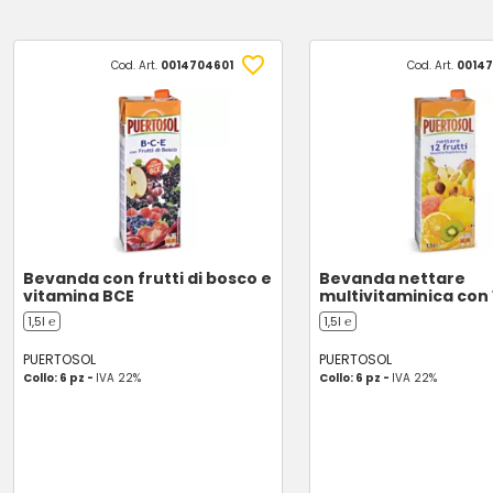
Cod. Art.
0014704601
Cod. Art.
00147
Bevanda con frutti di bosco e
Bevanda nettare
vitamina BCE
multivitaminica con 1
1,5l ℮
1,5l ℮
PUERTOSOL
PUERTOSOL
Collo: 6 pz -
IVA 22%
Collo: 6 pz -
IVA 22%