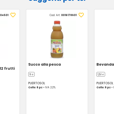
04501
Cod. Art.
0016178601
Succo alla pesca
Bevanda 
2 frutti
1l ℮
1,5l ℮
PUERTOSOL
PUERTOSOL
Collo: 6 pz -
IVA 22%
Collo: 6 pz -