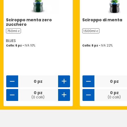
Sciroppo menta zero
Sciroppo di menta
zucchero
750ml ℮
1.500ml ℮
BLUES
Collo: 6 pz -
IVA 10%
Collo: 6 pz -
IVA 22%
0 pz
0 pz
0 pz
0 pz
(0 colli)
(0 colli)