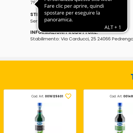
℮
750ml
STILE DI VITA:
Senza glutine
INFORMAZIONI PRODUTTORE:
Stabilimento: Via Carducci, 25 24066 Pedreng
Cod. Art.
0016125601
Cod. Art.
00148