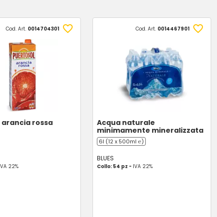
Cod. Art.
0014704301
Cod. Art.
0014467901
arancia rossa
Acqua naturale
minimamente mineralizzata
6l (12 x 500ml ℮)
BLUES
IVA 22%
Collo: 54 pz -
IVA 22%