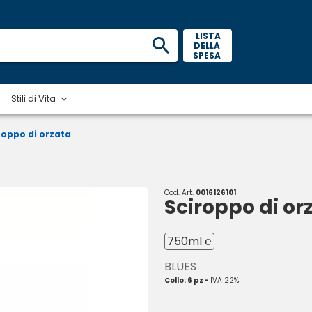
 LISTA 
DELLA 
SPESA 
Stili di Vita
roppo di orzata
Cod. Art.
0016126101
Sciroppo di or
750ml ℮
BLUES
Collo: 6 pz -
IVA 22%