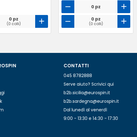
0 pz
0 pz
0 pz
(0 colli)
(0 colli)
ROSPIN
CONTATTI
045 8782888
Serve aiuto? Scrivici qui
ggi
b2b.sicilia@eurospin.it
k
b2b.sardegna@eurospin.it
am
Dal lunedì al venerdì
9:00 - 13:30 e 14:30 - 17:30