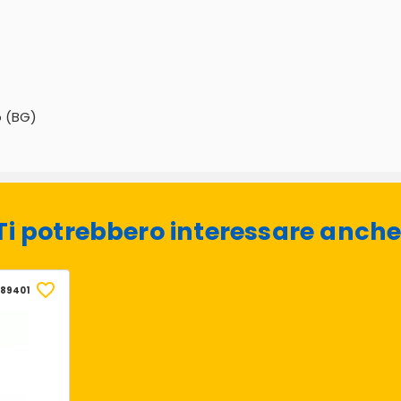
o (BG)
Ti potrebbero interessare anche
89401