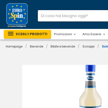
SCEGLI I PRODOTTI
Promozioni
Amo Essere
/
/
/
/
Homepage
Bevande
Bibite e bevande
Sciroppi
Sci