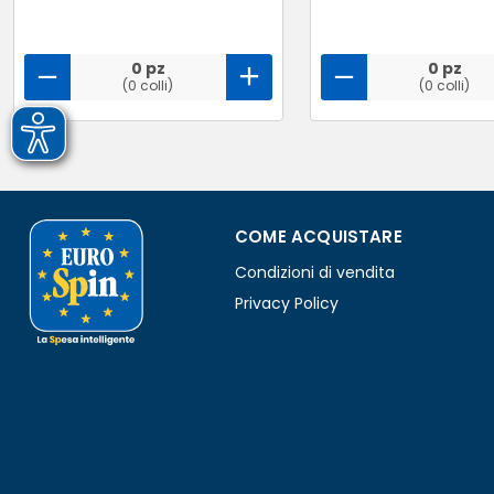
0 pz
0 pz
(0 colli)
(0 colli)
COME ACQUISTARE
Condizioni di vendita
Privacy Policy