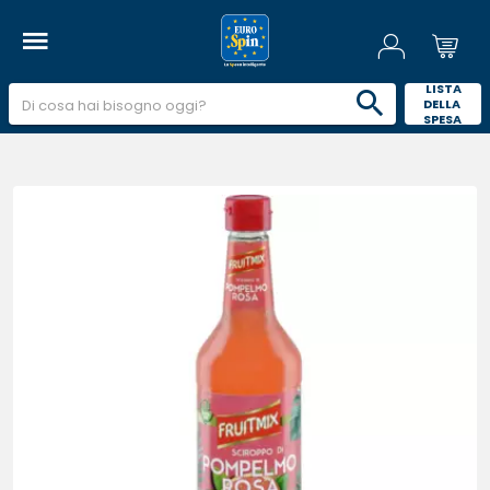
 LISTA 
DELLA 
SPESA 