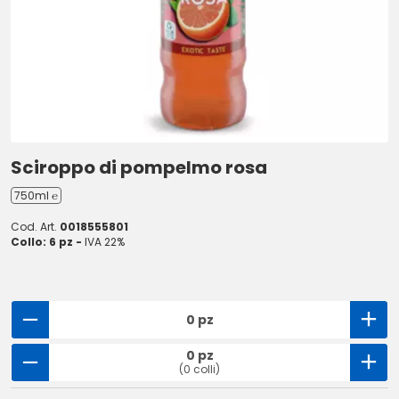
Sciroppo di pompelmo rosa
750ml ℮
Cod. Art.
0018555801
Collo: 6 pz -
IVA 22%
0 pz
0 pz
(0 colli)