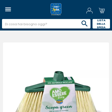
 LISTA 
DELLA 
SPESA 