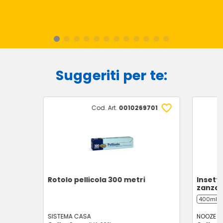
Suggeriti per te:
Cod. Art.
0010269701
Rotolo pellicola 300 metri
Insett
zanza
400ml
SISTEMA CASA
NOOZE