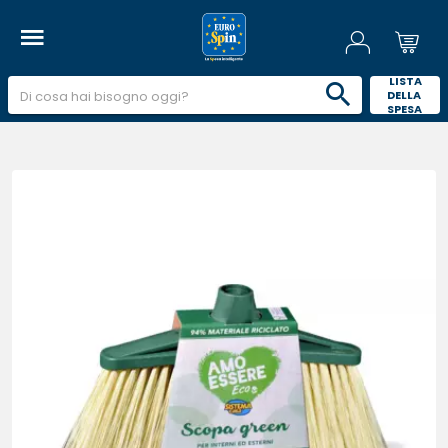
 LISTA 
DELLA 
SPESA 