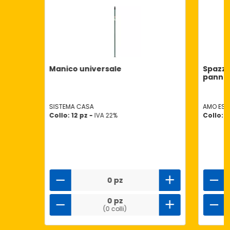
Manico universale
Spazzo
panno
SISTEMA CASA
AMO ESS
Collo: 12 pz -
IVA 22%
Collo: 2
0 pz
0 pz
(0 colli)