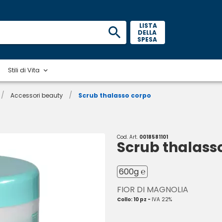
 LISTA 
DELLA 
SPESA 
Stili di Vita
/
/
Accessori beauty
Scrub thalasso corpo
Cod. Art.
0018581101
Scrub thalass
600g ℮
FIOR DI MAGNOLIA
Collo: 10 pz -
IVA 22%