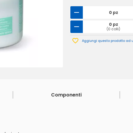
0 pz
0 pz
(0 colli)
Aggiungi questo prodotto ad un
Componenti