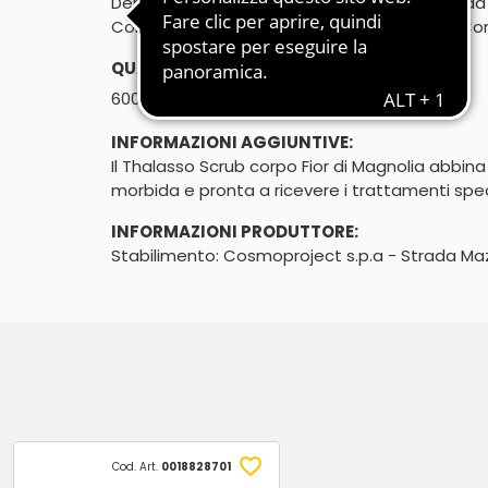
Dermatologicamente testato - Pelle morbida 
Con sale marino: esfoliante e purificante - Con 
QUANTITÀ:
℮
600g
INFORMAZIONI AGGIUNTIVE:
Il Thalasso Scrub corpo Fior di Magnolia abbina l
morbida e pronta a ricevere i trattamenti specifi
INFORMAZIONI PRODUTTORE:
Stabilimento: Cosmoproject s.p.a - Strada Ma
Cod. Art.
0018828701