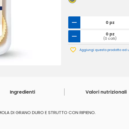
0 pz
0 pz
(0 colli)
Aggiungi questo prodotto ad un
Ingredienti
Valori nutrizionali
EMOLA DI GRANO DURO E STRUTTO CON RIPIENO.