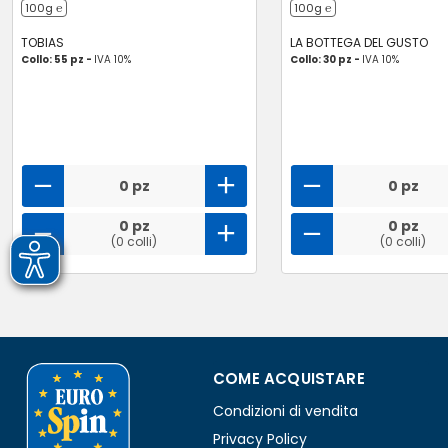
100g ℮
100g ℮
TOBIAS
LA BOTTEGA DEL GUSTO
Collo: 55 pz -
IVA 10%
Collo: 30 pz -
IVA 10%
0 pz
0 pz
0 pz
0 pz
(0 colli)
(0 colli)
COME ACQUISTARE
Condizioni di vendita
Privacy Policy