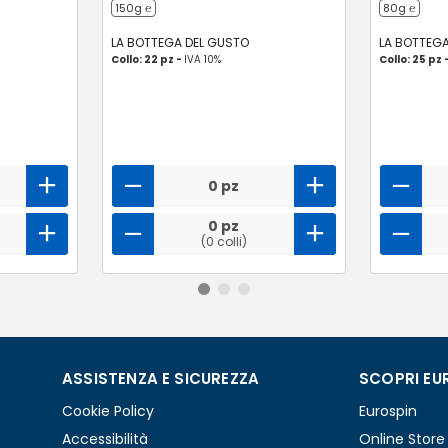
150g ℮
80g ℮
LA BOTTEGA DEL GUSTO
LA BOTTEG
Collo: 22 pz -
IVA 10%
Collo: 25 pz 
0 pz
0 pz
(0 colli)
ASSISTENZA E SICUREZZA
SCOPRI EU
Cookie Policy
Eurospin
Accessibilità
Online Store