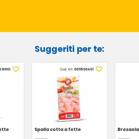
Suggeriti per te:
510001
Cod. Art.
0011500401
ette
Spalla cotta a fette
Bresaola