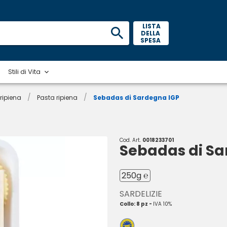
 LISTA 
DELLA 
SPESA 
Stili di Vita
/
/
 ripiena
Pasta ripiena
Sebadas di Sardegna IGP
Cod. Art.
0018233701
Sebadas di Sa
250g ℮
SARDELIZIE
Collo: 8 pz -
IVA 10%