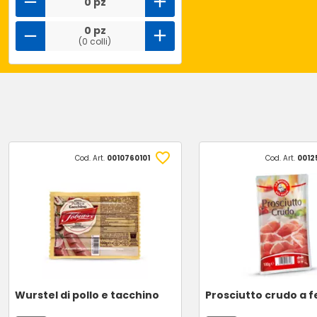
0 pz
0 pz
(0 colli)
Cod. Art.
0010760101
Cod. Art.
0012
Wurstel di pollo e tacchino
Prosciutto crudo a f