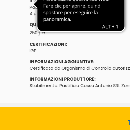
100% grano sardo

Pasta fresca ripiena
4 pezzi - cottura 2 minuti
QUANTITÀ:
℮
250g
CERTIFICAZIONI:
IGP
INFORMAZIONI AGGIUNTIVE:
Certificato da Organismo di Controllo autori
INFORMAZIONI PRODUTTORE:
Stabilimento: Pastificio Cossu Antonio SRL Zona