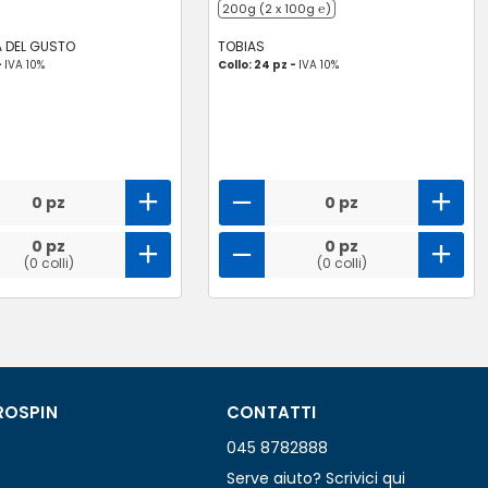
200g (2 x 100g ℮)
A DEL GUSTO
TOBIAS
-
IVA 10%
Collo: 24 pz -
IVA 10%
0 pz
0 pz
0 pz
0 pz
(0 colli)
(0 colli)
ROSPIN
CONTATTI
045 8782888
Serve aiuto? Scrivici qui