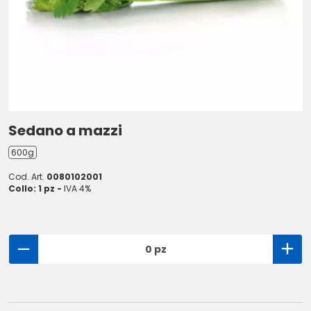
Sedano a mazzi
600g
Cod. Art.
0080102001
Collo: 1 pz -
IVA 4%
0 pz