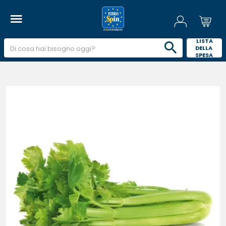
 LISTA 
DELLA 
SPESA 