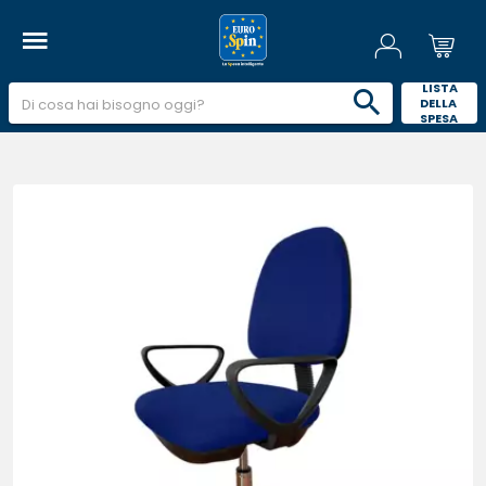
 LISTA 
DELLA 
SPESA 