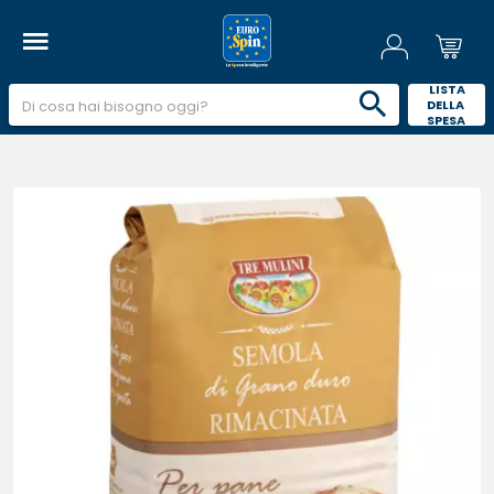
 LISTA 
DELLA 
SPESA 